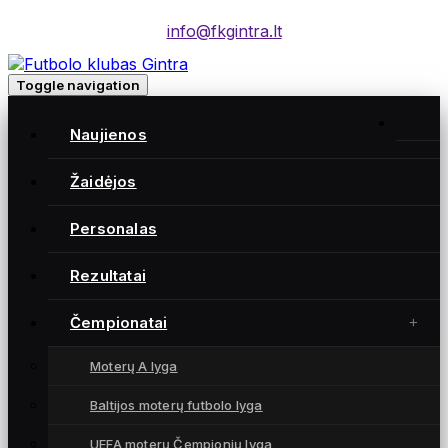
info@fkgintra.lt
Toggle navigation
Naujienos
Žaidėjos
Moterų futbolo klubas „Gintra“ – daugkartinės
Lietuvos čempionės iš Šiaulių, atstovaujančios
Personalas
Lietuvai UEFA moterų Čempionių lygoje.
Rezultatai
Čempionatai
NUORODOS
Moterų A lyga
Naujienos
Žaidėjos
Baltijos moterų futbolo lyga
Rezultatai
UEFA moterų Čempionių lyga