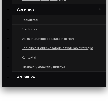
Čempionatai
Atributika
Apie mus
Kontaktai
Pasiekimai
KONTAKTAI
Stadionas
info@fkgintra.lt
Vaikų ir jaunimo apsauga ir gerovė
+370 687 33129
Šiauliai, Lietuva
Socialinio ir aplinkosauginio tvarumo strategija
Kontaktai
Finansinių ataskaitų rinkinys
Atributika