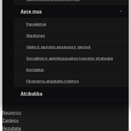
+3708733129.
Apie mus
Atsižvelgiant į pranešimą, vadovaujantis rasinės lygybės
ir antidiskriminacine praktika, klubas įsipareigoja imtis
veiksmų.
Pasiekimai
Stadionas
Vaikų ir jaunimo apsauga ir gerovė
Socialinio ir aplinkosauginio tvarumo strategija
Moterų futbolo klubas „Gintra“ – daugkartinės
Lietuvos čempionės iš Šiaulių, atstovaujančios
Kontaktai
Lietuvai UEFA moterų Čempionių lygoje.
Finansinių ataskaitų rinkinys
Atributika
NUORODOS
Naujienos
Žaidėjos
Rezultatai