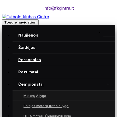
info@fkgintra.lt
Toggle navigation
Naujienos
Žaidėjos
Moterų futbolo klubas „Gintra“ – daugkartinės
Lietuvos čempionės iš Šiaulių, atstovaujančios
Personalas
Lietuvai UEFA moterų Čempionių lygoje.
Rezultatai
Čempionatai
NUORODOS
Moterų A lyga
Naujienos
Žaidėjos
Baltijos moterų futbolo lyga
Rezultatai
UEFA moterų Čempionių lyga