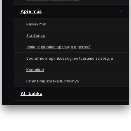
Čempionatai
Atributika
Apie mus
Kontaktai
Pasiekimai
KONTAKTAI
Stadionas
info@fkgintra.lt
Vaikų ir jaunimo apsauga ir gerovė
+370 687 33129
Šiauliai, Lietuva
Socialinio ir aplinkosauginio tvarumo strategija
Kontaktai
Finansinių ataskaitų rinkinys
Atributika