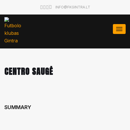
INFO@FKGINTRA.LT
Togg
navi
CENTRO SAUGĖ
SUMMARY