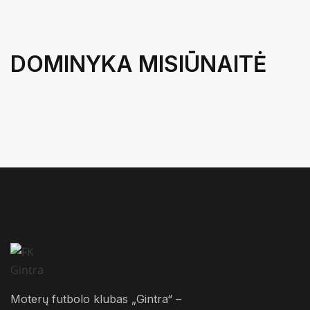
DOMINYKA MISIŪNAITĖ
Moterų futbolo klubas „Gintra“ –