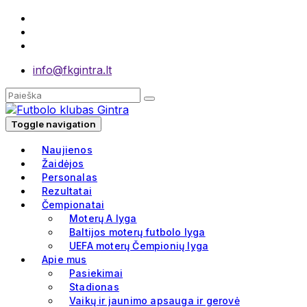
info@fkgintra.lt
Toggle navigation
Naujienos
Žaidėjos
Personalas
Rezultatai
Čempionatai
Moterų A lyga
Baltijos moterų futbolo lyga
UEFA moterų Čempionių lyga
Apie mus
Pasiekimai
Stadionas
Vaikų ir jaunimo apsauga ir gerovė