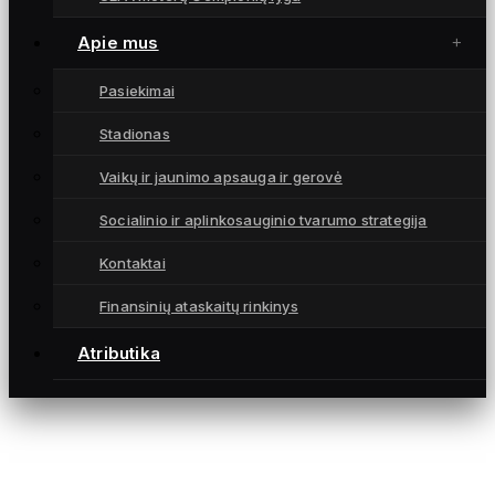
Čempionatai
Atributika
Apie mus
Kontaktai
Pasiekimai
KONTAKTAI
Stadionas
info@fkgintra.lt
Vaikų ir jaunimo apsauga ir gerovė
+370 687 33129
Šiauliai, Lietuva
Socialinio ir aplinkosauginio tvarumo strategija
Kontaktai
Finansinių ataskaitų rinkinys
Atributika