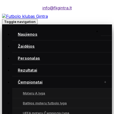
info@fkgintra.lt
Toggle navigation
Naujienos
Žaidėjos
Moterų futbolo klubas „Gintra“ – daugkartinės
Lietuvos čempionės iš Šiaulių, atstovaujančios
Personalas
Lietuvai UEFA moterų Čempionių lygoje.
Rezultatai
Čempionatai
NUORODOS
Moterų A lyga
Naujienos
Žaidėjos
Baltijos moterų futbolo lyga
Rezultatai
UEFA moterų Čempionių lyga