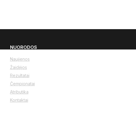
NUORODOS
Naujienos
Žaidėjos
Rezultatai
Čempionatai
Atributika
Kontaktai