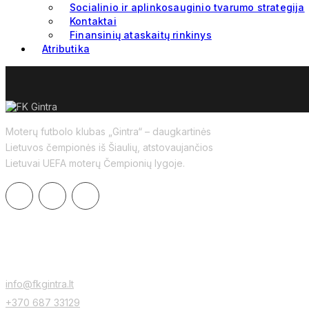
Socialinio ir aplinkosauginio tvarumo strategija
Kontaktai
Finansinių ataskaitų rinkinys
Atributika
Moterų futbolo klubas „Gintra“ – daugkartinės
Lietuvos čempionės iš Šiaulių, atstovaujančios
Lietuvai UEFA moterų Čempionių lygoje.
KONTAKTAI
info@fkgintra.lt
+370 687 33129