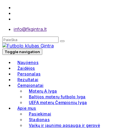
info@fkgintra.lt
Toggle navigation
Naujienos
Žaidėjos
Personalas
Rezultatai
Čempionatai
Moterų A lyga
Baltijos moterų futbolo lyga
UEFA moterų Čempionių lyga
Apie mus
Pasiekimai
Stadionas
Vaikų ir jaunimo apsauga ir gerovė