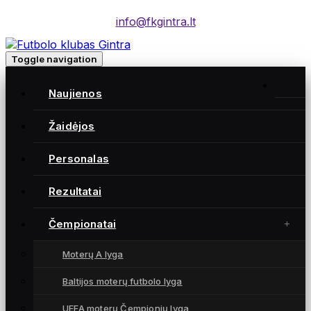
info@fkgintra.lt
Toggle navigation
Naujienos
Žaidėjos
Moterų futbolo klubas „Gintra“ – daugkartinės
Lietuvos čempionės iš Šiaulių, atstovaujančios
Personalas
Lietuvai UEFA moterų Čempionių lygoje.
Rezultatai
Čempionatai
NUORODOS
Moterų A lyga
Naujienos
Žaidėjos
Baltijos moterų futbolo lyga
Rezultatai
UEFA moterų Čempionių lyga