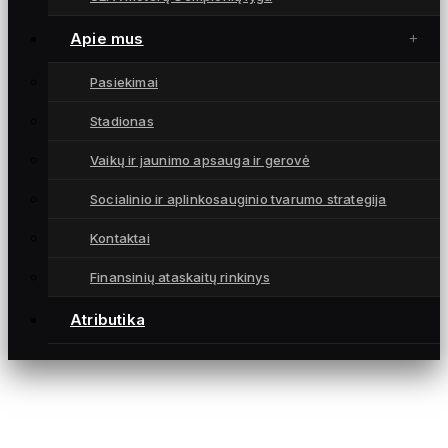
Čempionatai
Atributika
Apie mus
Kontaktai
Pasiekimai
KONTAKTAI
Stadionas
info@fkgintra.lt
Vaikų ir jaunimo apsauga ir gerovė
+370 687 33129
Šiauliai, Lietuva
Socialinio ir aplinkosauginio tvarumo strategija
Kontaktai
Finansinių ataskaitų rinkinys
Atributika