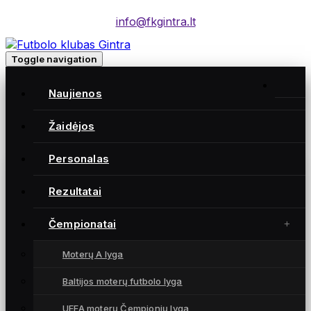
info@fkgintra.lt
Toggle navigation
Home
/
Naujienos
Įrašai
Home
Žaidėjos
Personalas
Gintra naujienos
Rezultatai
Čempionatai
Moterų A lyga
Baltijos moterų futbolo lyga
UEFA moterų Čempionių lyga