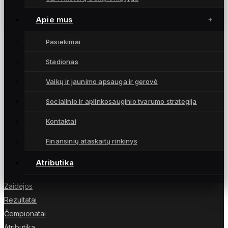
Moterų futbolas ir vėl paliktas užribyje
9 gruodžio, 2022
Apie mus
Pasiekimai
Stadionas
Moterų futbolo klubas „Gintra“ – daugkartinės
Vaikų ir jaunimo apsauga ir gerovė
Lietuvos čempionės iš Šiaulių, atstovaujančios
Socialinio ir aplinkosauginio tvarumo strategija
Lietuvai UEFA moterų Čempionių lygoje.
Kontaktai
Finansinių ataskaitų rinkinys
NUORODOS
Atributika
Naujienos
Žaidėjos
Rezultatai
Čempionatai
Atributika