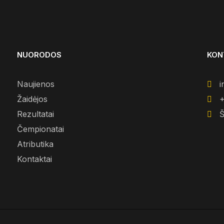
NUORODOS
KON
Naujienos
i
Žaidėjos
+
Rezultatai
Š
Čempionatai
Atributika
Kontaktai