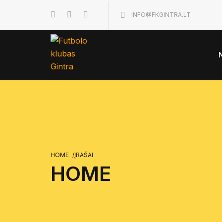
INFO@FKGINTRA.LT
HOME
/
ĮRAŠAI
HOME