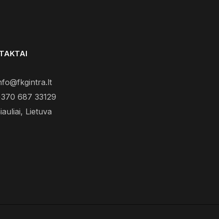
TAKTAI
nfo@fkgintra.lt
370 687 33129
iauliai, Lietuva