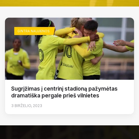
GINTRA NAUJIENOS
Sugrįžimas į centrinį stadioną pažymėtas
dramatiška pergale prieš vilnietes
3 BIRŽELIO, 2023