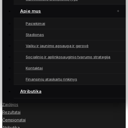
A lygos sezonas atidarytas pergale
16 kovo, 2024
Apie mus
Pasiekimai
Stadionas
Moterų futbolo klubas „Gintra“ – daugkartinės
Vaikų ir jaunimo apsauga ir gerovė
Lietuvos čempionės iš Šiaulių, atstovaujančios
Socialinio ir aplinkosauginio tvarumo strategija
Lietuvai UEFA moterų Čempionių lygoje.
Kontaktai
Finansinių ataskaitų rinkinys
NUORODOS
Atributika
Naujienos
Žaidėjos
Rezultatai
Čempionatai
Atributika