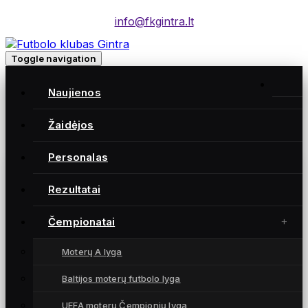
info@fkgintra.lt
Toggle navigation
Home
/
Naujienos
Įrašai
Home
Žaidėjos
Personalas
Gintra naujienos
Rezultatai
Čempionatai
Moterų A lyga
Baltijos moterų futbolo lyga
UEFA moterų Čempionių lyga