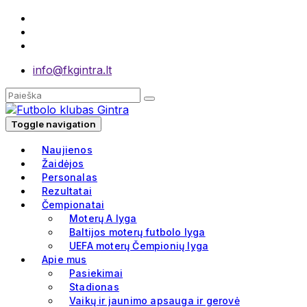
info@fkgintra.lt
Toggle navigation
Naujienos
Žaidėjos
Personalas
Rezultatai
Čempionatai
Moterų A lyga
Baltijos moterų futbolo lyga
UEFA moterų Čempionių lyga
Apie mus
Pasiekimai
Stadionas
Vaikų ir jaunimo apsauga ir gerovė