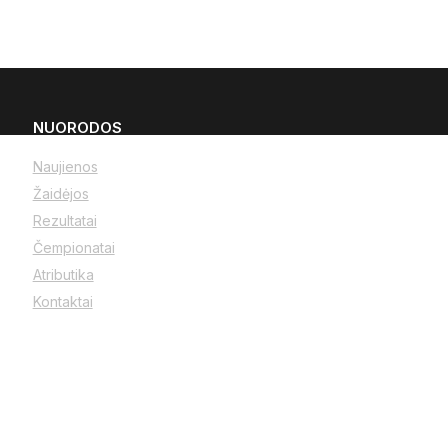
NUORODOS
Naujienos
Žaidėjos
Rezultatai
Čempionatai
Atributika
Kontaktai