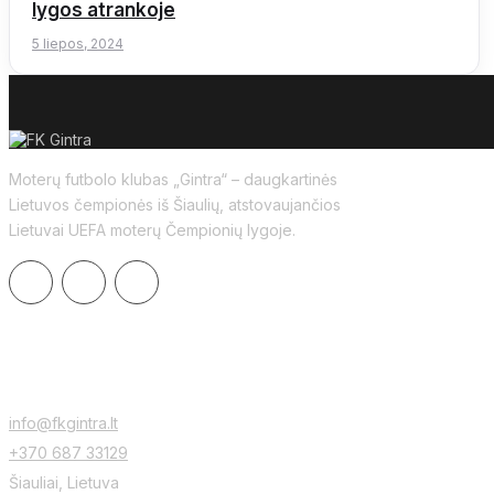
lygos atrankoje
5 liepos, 2024
Moterų futbolo klubas „Gintra“ – daugkartinės
Lietuvos čempionės iš Šiaulių, atstovaujančios
Lietuvai UEFA moterų Čempionių lygoje.
KONTAKTAI
info@fkgintra.lt
+370 687 33129
Šiauliai, Lietuva