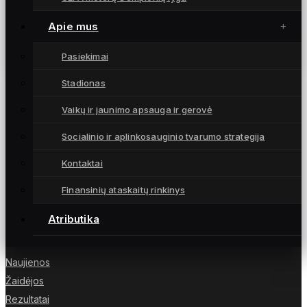
„Gintra“ žengė į UEFA atrankos turnyro finalą ir
susitiks su Glazgo „Celtic“ (įvarčiai,
Apie mus
komentarai)
4 rugsėjo, 2024
Pasiekimai
Stadionas
Vaikų ir jaunimo apsauga ir gerovė
Socialinio ir aplinkosauginio tvarumo strategija
Moterų futbolo klubas „Gintra“ – daugkartinės
Lietuvos čempionės iš Šiaulių, atstovaujančios
Kontaktai
Lietuvai UEFA moterų Čempionių lygoje.
Finansinių ataskaitų rinkinys
Atributika
NUORODOS
Naujienos
Žaidėjos
Rezultatai