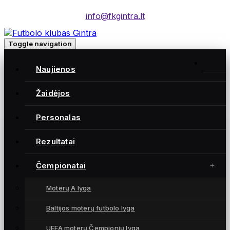
info@fkgintra.lt
Toggle navigation
Home
/
Naujienos
Įrašai
Home
Žaidėjos
Personalas
Gintra naujienos
Rezultatai
Čempionatai
Moterų A lyga
Baltijos moterų futbolo lyga
UEFA moterų Čempionių lyga