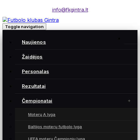
info@fkgintra.lt
Toggle navigation
Home
/
Naujienos
Įrašai
Home
Žaidėjos
Personalas
Gintra naujienos
Rezultatai
Čempionatai
Moterų A lyga
Baltijos moterų futbolo lyga
UEFA moterų Čempionių lyga