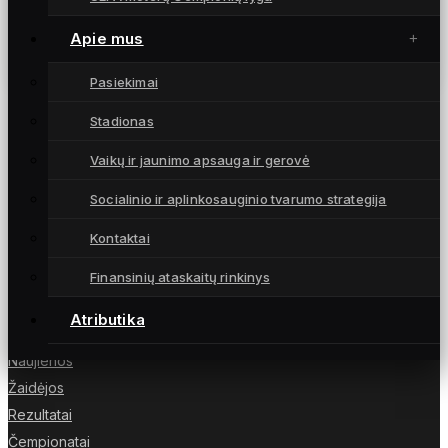
Atrankos turnyro finale pripažintas „Celtic“
pranašumas (santrauka, komentarai)
Apie mus
7 rugsėjo, 2024
Pasiekimai
Stadionas
Vaikų ir jaunimo apsauga ir gerovė
Moterų futbolo klubas „Gintra“ – daugkartinės
Socialinio ir aplinkosauginio tvarumo strategija
Lietuvos čempionės iš Šiaulių, atstovaujančios
Lietuvai UEFA moterų Čempionių lygoje.
Kontaktai
Finansinių ataskaitų rinkinys
Atributika
NUORODOS
Naujienos
Žaidėjos
Rezultatai
Čempionatai