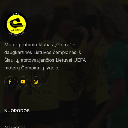
Moterų futbolo klubas „Gintra“ –
daugkartinės Lietuvos čempionės iš
Šiaulių, atstovaujančios Lietuvai UEFA
moterų Čempionių lygoje.
NUORODOS
Naujienos