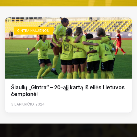
GINTRA NAUJIENOS
Šiaulių „Gintra“ – 20-ąjį kartą iš eilės Lietuvos
čempionė!
3 LAPKRIČIO, 2024