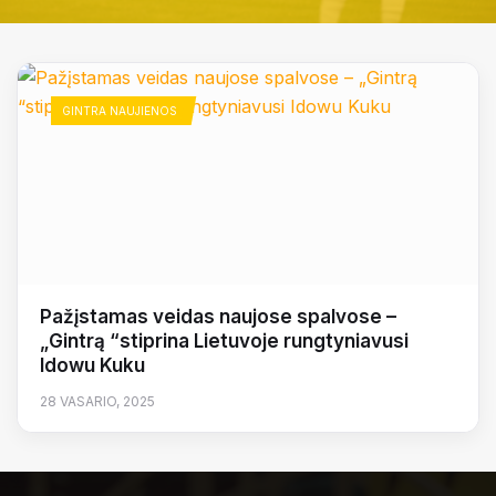
GINTRA NAUJIENOS
Pažįstamas veidas naujose spalvose –
„Gintrą “stiprina Lietuvoje rungtyniavusi
Idowu Kuku
28 VASARIO, 2025