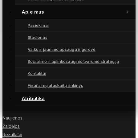
Unikalioje „Gubernija HUB“ erdvėje pristatyta
naująjį sezoną pasitinkančios „Gintros“
Apie mus
komandos sudėtis
5 kovo, 2025
Pasiekimai
Stadionas
Vaikų ir jaunimo apsauga ir gerovė
Socialinio ir aplinkosauginio tvarumo strategija
Moterų futbolo klubas „Gintra“ – daugkartinės
Lietuvos čempionės iš Šiaulių, atstovaujančios
Kontaktai
Lietuvai UEFA moterų Čempionių lygoje.
Finansinių ataskaitų rinkinys
Atributika
NUORODOS
Naujienos
Žaidėjos
Rezultatai