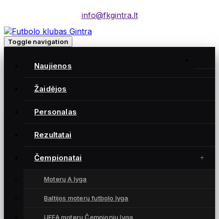
info@fkgintra.lt
Toggle navigation
Home
/
Naujienos
Įrašai
Home
Žaidėjos
Personalas
Gintra naujienos
Rezultatai
Čempionatai
Moterų A lyga
Baltijos moterų futbolo lyga
UEFA moterų Čempionių lyga