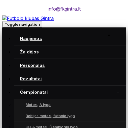
info@fkgintra.lt
Toggle navigation
Home
/
Naujienos
Įrašai
Home
Žaidėjos
Personalas
Gintra naujienos
Rezultatai
Čempionatai
Moterų A lyga
Baltijos moterų futbolo lyga
UEFA moterų Čempionių lyga