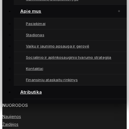
Istorinį debiutą UEFA Europos lygoje
pasitinkantis S. Beeks’as: futbolas yra apie
Apie mus
didžius įvykius ir rungtynes, kurių laukiame
ištisus metus
Pasiekimai
5 spalio, 2025
Stadionas
Vaikų ir jaunimo apsauga ir gerovė
Socialinio ir aplinkosauginio tvarumo strategija
Moterų futbolo klubas „Gintra“ – daugkartinės
Kontaktai
Lietuvos čempionės iš Šiaulių, atstovaujančios
Lietuvai UEFA moterų Čempionių lygoje.
Finansinių ataskaitų rinkinys
Atributika
NUORODOS
Naujienos
Žaidėjos