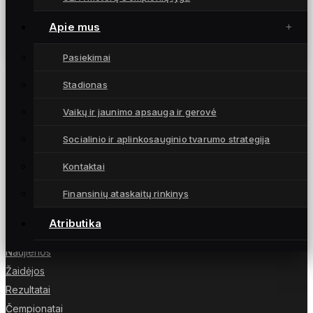
Istoriniame debiute – įveiktos Danijos
vicečempionės (santrauka, komentarai)
Apie mus
7 spalio, 2025
Pasiekimai
Stadionas
Vaikų ir jaunimo apsauga ir gerovė
Moterų futbolo klubas „Gintra“ – daugkartinės
Socialinio ir aplinkosauginio tvarumo strategija
Lietuvos čempionės iš Šiaulių, atstovaujančios
Lietuvai UEFA moterų Čempionių lygoje.
Kontaktai
Finansinių ataskaitų rinkinys
Atributika
NUORODOS
Naujienos
Žaidėjos
Rezultatai
Čempionatai