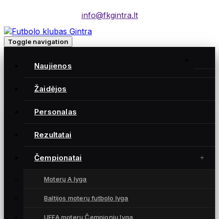
info@fkgintra.lt
Toggle navigation
Home
/
Naujienos
Įrašai
Home
Žaidėjos
Personalas
Gintra naujienos
Rezultatai
Čempionatai
Moterų A lyga
Baltijos moterų futbolo lyga
UEFA moterų Čempionių lyga