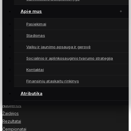
Danijoje patirtas pralaimėjimas užbaigė
pasirodymą UEFA Europos taurėje
Apie mus
15 spalio, 2025
Pasiekimai
Stadionas
Vaikų ir jaunimo apsauga ir gerovė
Moterų futbolo klubas „Gintra“ – daugkartinės
Socialinio ir aplinkosauginio tvarumo strategija
Lietuvos čempionės iš Šiaulių, atstovaujančios
Lietuvai UEFA moterų Čempionių lygoje.
Kontaktai
Finansinių ataskaitų rinkinys
Atributika
NUORODOS
Naujienos
Žaidėjos
Rezultatai
Čempionatai