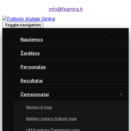
info@fkgintra.lt
Toggle navigation
Home
/
Naujienos
Įrašai
Home
Žaidėjos
Personalas
Gintra naujienos
Rezultatai
Čempionatai
Moterų A lyga
Baltijos moterų futbolo lyga
UEFA moterų Čempionių lyga