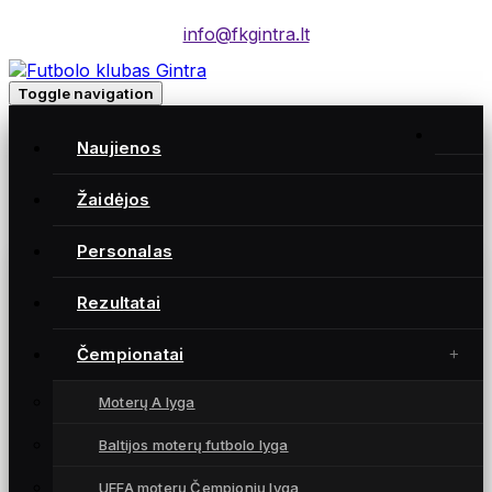
info@fkgintra.lt
Toggle navigation
Home
/
Naujienos
Įrašai
Home
Žaidėjos
Personalas
Gintra naujienos
Rezultatai
Čempionatai
Moterų A lyga
Baltijos moterų futbolo lyga
UEFA moterų Čempionių lyga