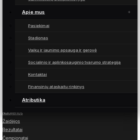
Čempionės sezoną baigė 12-a pergale A
lygoje iš eilės (santrauka, komentarai)
Apie mus
9 lapkričio, 2025
Pasiekimai
Stadionas
Vaikų ir jaunimo apsauga ir gerovė
Moterų futbolo klubas „Gintra“ – daugkartinės
Socialinio ir aplinkosauginio tvarumo strategija
Lietuvos čempionės iš Šiaulių, atstovaujančios
Lietuvai UEFA moterų Čempionių lygoje.
Kontaktai
Finansinių ataskaitų rinkinys
Atributika
NUORODOS
Naujienos
Žaidėjos
Rezultatai
Čempionatai