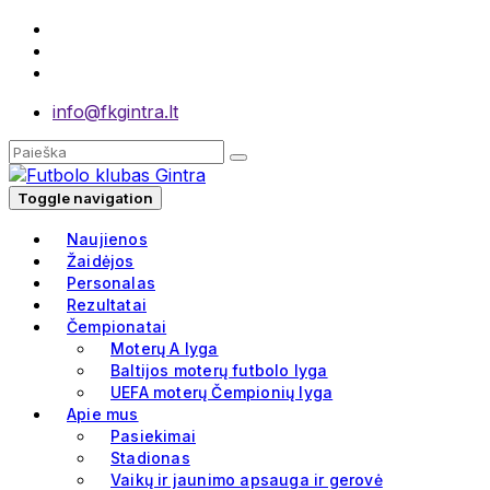
info@fkgintra.lt
Toggle navigation
Naujienos
Žaidėjos
Personalas
Rezultatai
Čempionatai
Moterų A lyga
Baltijos moterų futbolo lyga
UEFA moterų Čempionių lyga
Apie mus
Pasiekimai
Stadionas
Vaikų ir jaunimo apsauga ir gerovė