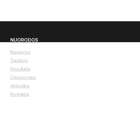
NUORODOS
Naujienos
Žaidėjos
Rezultatai
Čempionatai
Atributika
Kontaktai