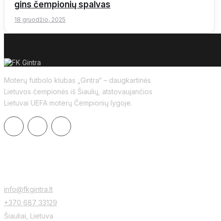
gins čempionių spalvas
18 gruodžio, 2025
Moterų futbolo klubas „Gintra“ – daugkartinės
Lietuvos čempionės iš Šiaulių, atstovaujančios
Lietuvai UEFA moterų Čempionių lygoje.
KONTAKTAI
info@fkgintra.lt
+370 687 33129
Šiauliai, Lietuva