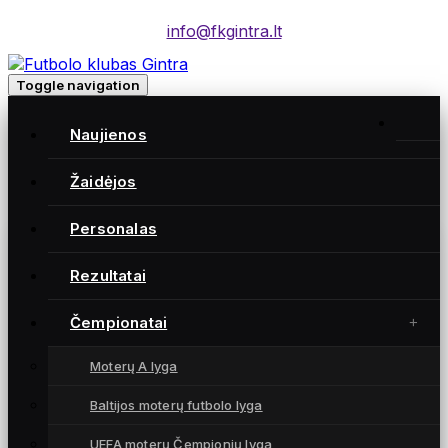
info@fkgintra.lt
Toggle navigation
Home
/
Naujienos
Įrašai
Home
Žaidėjos
Personalas
Gintra naujienos
Rezultatai
Čempionatai
Moterų A lyga
Baltijos moterų futbolo lyga
UEFA moterų Čempionių lyga