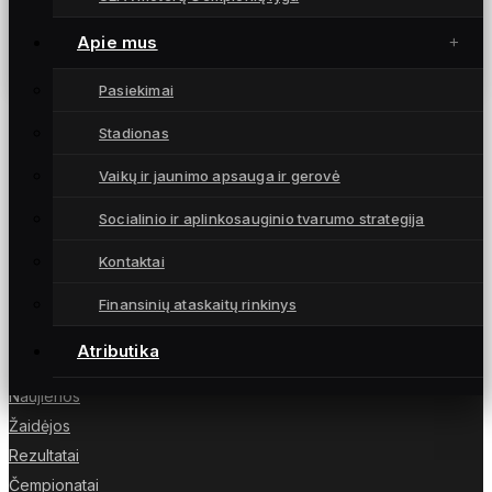
Geltonai juodų gretose – perspektyvi Lietuvos
jaunimo rinktinių gynėja
Apie mus
16 sausio, 2026
Pasiekimai
Stadionas
Vaikų ir jaunimo apsauga ir gerovė
Moterų futbolo klubas „Gintra“ – daugkartinės
Socialinio ir aplinkosauginio tvarumo strategija
Lietuvos čempionės iš Šiaulių, atstovaujančios
Lietuvai UEFA moterų Čempionių lygoje.
Kontaktai
Finansinių ataskaitų rinkinys
Atributika
NUORODOS
Naujienos
Žaidėjos
Rezultatai
Čempionatai