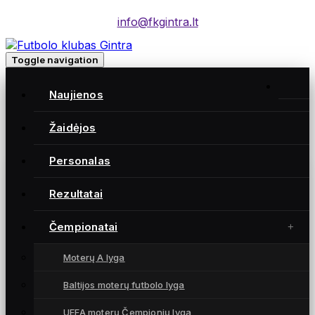
info@fkgintra.lt
Toggle navigation
Home
/
Naujienos
Įrašai
Home
Žaidėjos
Personalas
Gintra naujienos
Rezultatai
Čempionatai
Moterų A lyga
Baltijos moterų futbolo lyga
UEFA moterų Čempionių lyga