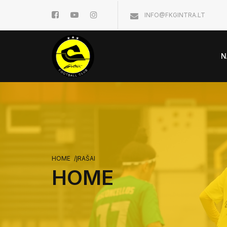
INFO@FKGINTRA.LT
N
HOME
/
ĮRAŠAI
HOME