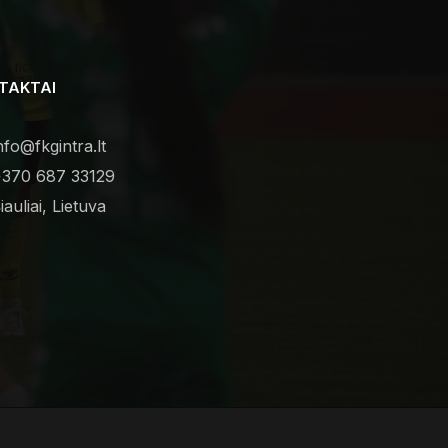
TAKTAI
nfo@fkgintra.lt
370 687 33129
iauliai, Lietuva