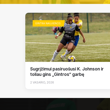
GINTRA NAUJIENOS
Sugrįžimui pasiruošusi K. Johnson ir
toliau gins „Gintros“ garbę
2 VASARIO, 2026