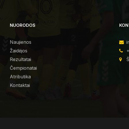
NUORODOS
KON
Naujienos
i
Žaidėjos
+
Rezultatai
Š
Čempionatai
Atributika
Kontaktai