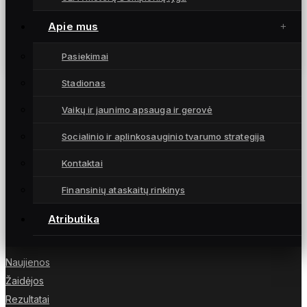
A lygos sezonas pradėtas pergalingu Saulės
miesto mūšiu (santrauka, trenerio
Apie mus
komentaras)
14 kovo, 2026
Pasiekimai
Stadionas
Vaikų ir jaunimo apsauga ir gerovė
Socialinio ir aplinkosauginio tvarumo strategija
Moterų futbolo klubas „Gintra“ – daugkartinės
Lietuvos čempionės iš Šiaulių, atstovaujančios
Kontaktai
Lietuvai UEFA moterų Čempionių lygoje.
Finansinių ataskaitų rinkinys
Atributika
NUORODOS
Naujienos
Žaidėjos
Rezultatai