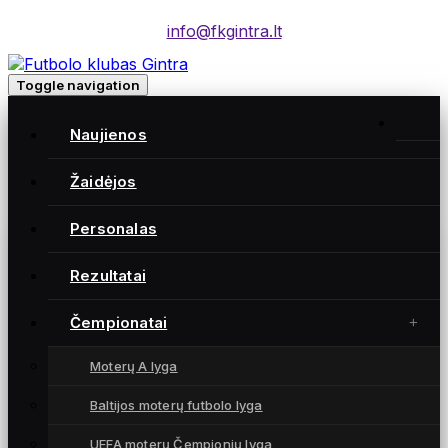
info@fkgintra.lt
Toggle navigation
Home
/
Naujienos
Įrašai
Home
Žaidėjos
Personalas
Gintra naujienos
Rezultatai
Čempionatai
Moterų A lyga
Baltijos moterų futbolo lyga
UEFA moterų Čempionių lyga