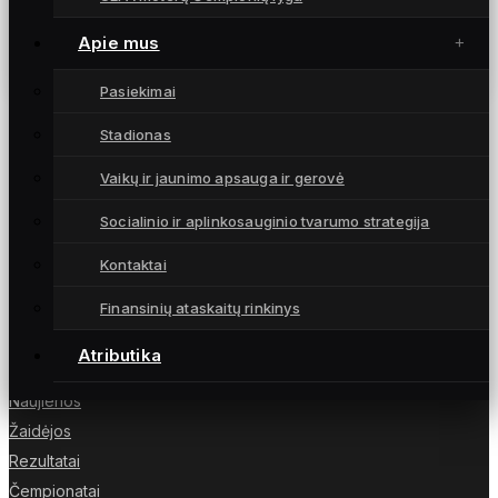
K. Johnson sugrįžimo rungtynėse – gintriečių
pergalė Gargžduose (santrauka, komentaras)
Apie mus
26 balandžio, 2026
Pasiekimai
Stadionas
Vaikų ir jaunimo apsauga ir gerovė
Moterų futbolo klubas „Gintra“ – daugkartinės
Socialinio ir aplinkosauginio tvarumo strategija
Lietuvos čempionės iš Šiaulių, atstovaujančios
Lietuvai UEFA moterų Čempionių lygoje.
Kontaktai
Finansinių ataskaitų rinkinys
Atributika
NUORODOS
Naujienos
Žaidėjos
Rezultatai
Čempionatai