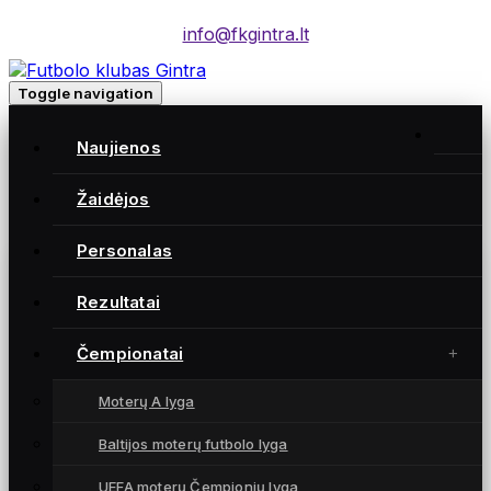
info@fkgintra.lt
Toggle navigation
Home
/
Naujienos
Įrašai
Home
Žaidėjos
Personalas
Gintra naujienos
Rezultatai
Čempionatai
Moterų A lyga
Baltijos moterų futbolo lyga
UEFA moterų Čempionių lyga