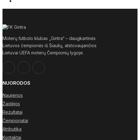
Moterų futbolo klubas „Gintra“ – daugkartinės
Lietuvos čempionės iš Šiaulių, atstovaujančios
Lietuvai UEFA moterų Čempionių lygoje.
NUORODOS
Naujienos
Žaidėjos
Rezultatai
Čempionatai
Atributika
Kontaktai