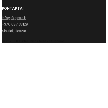
KONTAKTAI
info@fkgintra.lt
+370 687 33129
Šiauliai, Lietuva