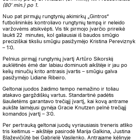
(80′ min.) po 1.
Nuo pat pirmųjų rungtynių akimirkų „Gintros“
futbolininkės kontroliavo rungtynių tempą ir neleido
varžovėms atsikvėpti. Vis tik pirmojo įvarčio prireikė
laukti 22 minutes, kol galiausiai iš baudos smūgio
preciziškai tiksliu smūgiu pasižymėjo Kristina Pereviznyk
– 1:0.
Pelnius pirmąjį rungtynių įvartį Artūro Sikorskij
auklėtinės ėmė dar labiau dominuoti aikštėje ir jau po
kelių minučių krito antrasis įvartis – smūgiu galva
pasižymėjo Lidiane Ribeiro.
Geltonai juodos žaidimo tempo nemažino ir toliau
atakavo gargždiškių vartus. Standartinė padėtis
šiaulietėms garantavo trečiąjį įvartį, kai kovą antrame
aukšte laimėjusi gynėja Gracie Knutzen pelnė trečiąjį
komandos įvartį – 3:0.
Per pertrauką geltonai juodų vyriausiasis treneris atliko
tris keitimus – aikštėje pasirodė Marija Galkina, Justina
Blaževičiūtė bei Gabrielė Vasilenko. Antrajame kėlinyje