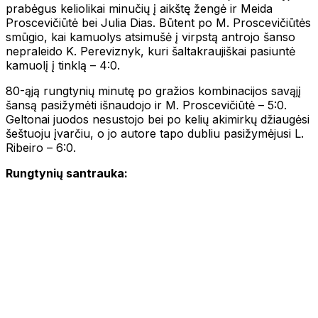
prabėgus keliolikai minučių į aikštę žengė ir Meida
Proscevičiūtė bei Julia Dias. Būtent po M. Proscevičiūtės
smūgio, kai kamuolys atsimušė į virpstą antrojo šanso
nepraleido K. Pereviznyk, kuri šaltakraujiškai pasiuntė
kamuolį į tinklą – 4:0.
80-ąją rungtynių minutę po gražios kombinacijos savąjį
šansą pasižymėti išnaudojo ir M. Proscevičiūtė – 5:0.
Geltonai juodos nesustojo bei po kelių akimirkų džiaugėsi
šeštuoju įvarčiu, o jo autore tapo dubliu pasižymėjusi L.
Ribeiro – 6:0.
Rungtynių santrauka: