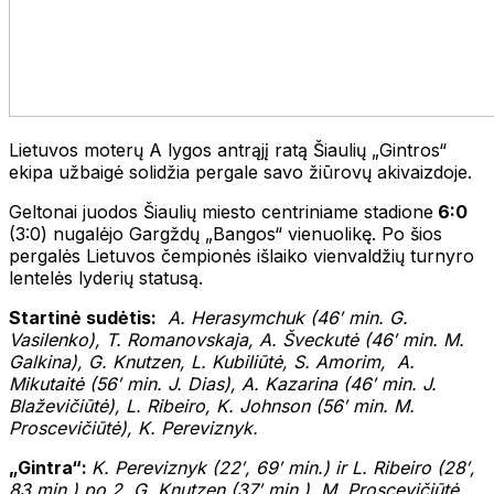
Lietuvos moterų A lygos antrąjį ratą Šiaulių „Gintros“
ekipa užbaigė solidžia pergale savo žiūrovų akivaizdoje.
Geltonai juodos Šiaulių miesto centriniame stadione
6:0
(3:0) nugalėjo Gargždų „Bangos“ vienuolikę. Po šios
pergalės Lietuvos čempionės išlaiko vienvaldžių turnyro
lentelės lyderių statusą.
Startinė sudėtis:
A. Herasymchuk (46′ min. G.
Vasilenko), T. Romanovskaja, A. Šveckutė (46′ min. M.
Galkina), G. Knutzen, L. Kubiliūtė, S. Amorim, A.
Mikutaitė (56′ min. J. Dias), A. Kazarina (46′ min. J.
Blaževičiūtė), L. Ribeiro, K. Johnson (56′ min. M.
Proscevičiūtė),
K. Pereviznyk.
„Gintra“:
K. Pereviznyk (22′, 69′ min.) ir L. Ribeiro (28′,
83 min.) po 2, G. Knutzen (37′ min.), M. Proscevičiūtė