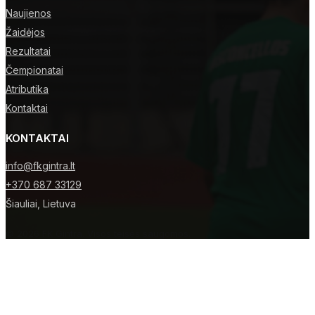
Naujienos
Žaidėjos
Rezultatai
Čempionatai
Atributika
Kontaktai
KONTAKTAI
info@fkgintra.lt
+370 687 33129
Šiauliai, Lietuva