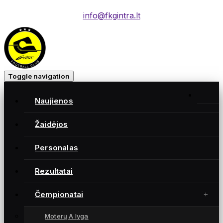
info@fkgintra.lt
Toggle navigation
BALTIJOS MOTERŲ LYGA
Naujienos
ČEMPIONATAS
Žaidėjos
Personalas
Rezultatai
Čempionatai
Moterų A lyga