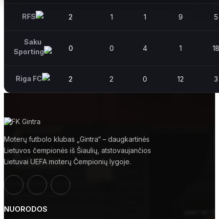
RFS
2
1
1
9
5
Saku
0
0
4
1
1
Sporting
Riga FC
2
2
0
12
3
Moterų futbolo klubas „Gintra“ – daugkartinės
Lietuvos čempionės iš Šiaulių, atstovaujančios
Lietuvai UEFA moterų Čempionių lygoje.
NUORODOS