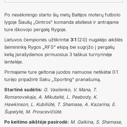
Po nesėkmingo starto šių metų Baltijos moterų futbolo
lygoje Šiaulių „Gintros“ komanda atsitiesė ir antrajame
ture iškovojo pergalę Rygoje.
Lietuvos čempionės užtikrintai
3:1
(2:0) nugalėjo aikštės
šeimininkę Rygos „RFS“ ekipą bei sugrįžo į pergalių
kelią įsirašydamos pirmuosius 3 taškus turnyrinėje
lentelėje.
Pirmajame ture geltonai juodos namuose netikėtai 0:1
turėjo pripažinti Saku „Sporting“ pranašumą.
Startinė sudėtis:
G. Vasilenko, V. Mana, T.
Romanovskaja, A. Mikutaitė, L. Peabody, K.
Hawkinson, L. Kubiliūtė, T. Shamase, A. Kazarina, E.
Šupelytė, M. Proscevičiūtė.
Po keitimo aikštėje pasirodė:
M. Galkina, S. Shamase,