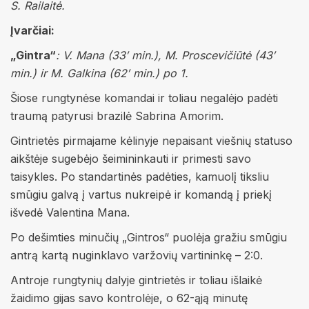
S. Railaitė.
Įvarčiai:
„Gintra“
: V. Mana (33′ min.), M. Proscevičiūtė (43′
min.) ir M. Galkina (62′ min.) po 1.
Šiose rungtynėse komandai ir toliau negalėjo padėti
traumą patyrusi brazilė Sabrina Amorim.
Gintrietės pirmajame kėlinyje nepaisant viešnių statuso
aikštėje sugebėjo šeimininkauti ir primesti savo
taisykles. Po standartinės padėties, kamuolį tiksliu
smūgiu galvą į vartus nukreipė ir komandą į priekį
išvedė Valentina Mana.
Po dešimties minučių „Gintros“ puolėja gražiu smūgiu
antrą kartą nuginklavo varžovių vartininkę – 2:0.
Antroje rungtynių dalyje gintrietės ir toliau išlaikė
žaidimo gijas savo kontrolėje, o 62-ąją minutę