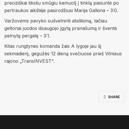
preciziškai tiksliu smūgiu kamuolį į tinklą pasiuntė po
pertraukos aikštėje pasirodžiusi Marija Galkina – 3:0.
Varžovėms pavyko sušvelninti atsilikimą, tačiau
geltonai juodos išsaugojo įgytą pranašumą ir šventė
pelnytą pergalę – 3:1.
Kitas rungtynes komanda žais A lygoje jau šį
sekmadienį, gegužės 12 dieną svečiuose prieš Vilniaus
rajono „TransINVEST“.
SHARE