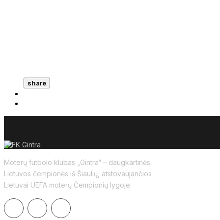
share
Moterų futbolo klubas „Gintra“ – daugkartinės
Lietuvos čempionės iš Šiaulių, atstovaujančios
Lietuvai UEFA moterų Čempionių lygoje.