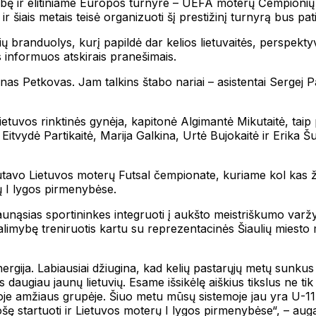
 garbę ir elitiniame Europos turnyre – UEFA moterų Čempionių 
ir šiais metais teisė organizuoti šį prestižinį turnyrą bus pat
uvių branduolys, kurį papildė dar kelios lietuvaitės, perspek
 informuos atskirais pranešimais.
s Petkovas. Jam talkins štabo nariai – asistentai Sergej Pa
etuvos rinktinės gynėja, kapitonė Algimantė Mikutaitė, taip
tvydė Partikaitė, Marija Galkina, Urtė Bujokaitė ir Erika Šu
utavo Lietuvos moterų Futsal čempionate, kuriame kol kas ž
ų I lygos pirmenybėse.
unąsias sportininkes integruoti į aukšto meistriškumo varžyba
limybę treniruotis kartu su reprezentacinės Šiaulių miesto 
rgija. Labiausiai džiugina, kad kelių pastarųjų metų sunkus
s daugiau jaunų lietuvių. Esame išsikėlę aiškius tikslus ne 
noje amžiaus grupėje. Šiuo metu mūsų sistemoje jau yra U-1
 startuoti ir Lietuvos moterų I lygos pirmenybėse“, – auga