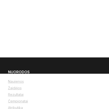
NUORODOS
Naujienos
Žaidėjos
Rezultatai
Čempionatai
Atributika