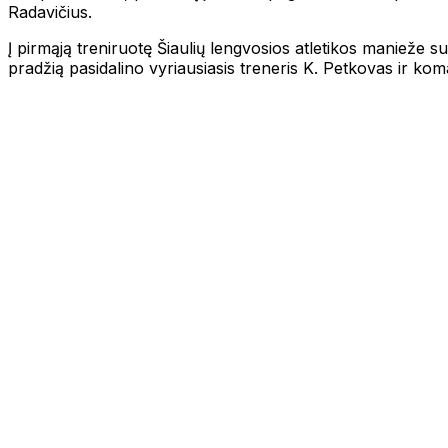
Radavičius.
Į pirmąją treniruotę Šiaulių lengvosios atletikos manieže su
pradžią pasidalino vyriausiasis treneris K. Petkovas ir ko