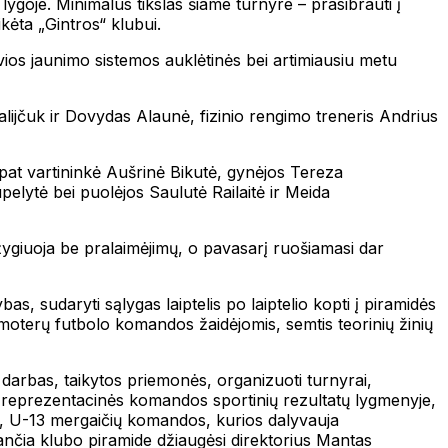
lygoje. Minimalus tikslas šiame turnyre – prasibrauti į
ikėta „Gintros“ klubui.
tyvios jaunimo sistemos auklėtinės bei artimiausiu metu
lijčuk ir Dovydas Alaunė, fizinio rengimo treneris Andrius
 pat vartininkė Aušrinė Bikutė, gynėjos Tereza
pelytė bei puolėjos Saulutė Railaitė ir Meida
ygiuoja be pralaimėjimų, o pavasarį ruošiamasi dar
s, sudaryti sąlygas laiptelis po laiptelio kopti į piramidės
moterų futbolo komandos žaidėjomis, semtis teorinių žinių
 darbas, taikytos priemonės, organizuoti turnyrai,
tik reprezentacinės komandos sportinių rezultatų lygmenyje,
1, U-13 mergaičių komandos, kurios dalyvauja
nčia klubo piramide džiaugėsi direktorius Mantas