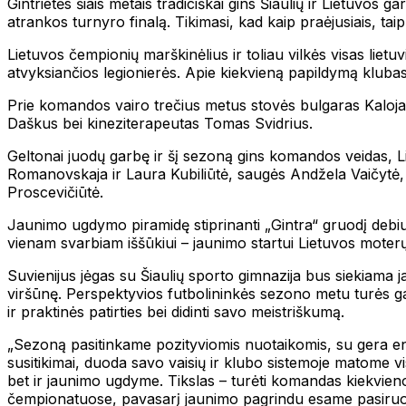
Gintrietės šiais metais tradiciškai gins Šiaulių ir Lietuvos
atrankos turnyro finalą. Tikimasi, kad kaip praėjusiais, taip 
Lietuvos čempionių marškinėlius ir toliau vilkės visas liet
atvyksiančios legionierės. Apie kiekvieną papildymą klubas
Prie komandos vairo trečius metus stovės bulgaras Kalojana
Daškus bei kineziterapeutas Tomas Svidrius.
Geltonai juodų garbę ir šį sezoną gins komandos veidas, Li
Romanovskaja ir Laura Kubiliūtė, saugės Andžela Vaičytė, Ei
Proscevičiūtė.
Jaunimo ugdymo piramidę stiprinanti „Gintra“ gruodį debi
vienam svarbiam iššūkiui – jaunimo startui Lietuvos moter
Suvienijus jėgas su Šiaulių sporto gimnazija bus siekiama ja
viršūnę. Perspektyvios futbolininkės sezono metu turės ga
ir praktinės patirties bei didinti savo meistriškumą.
„Sezoną pasitinkame pozityviomis nuotaikomis, su gera ene
susitikimai, duoda savo vaisių ir klubo sistemoje matome vi
bet ir jaunimo ugdyme. Tikslas – turėti komandas kiekvie
čempionatuose, pavasarį jaunimo pagrindu esame pasiruošę