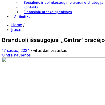
Socialinio ir aplinkosauginio tvarumo strategija
Kontaktai
Finansinių ataskaitų rinkinys
Atributika
Home
/
Įrašai
Branduolį išsaugojusi „Gintra“ pradėj
17 sausio, 2024
· vilius dambrauskas
Gintra naujienos