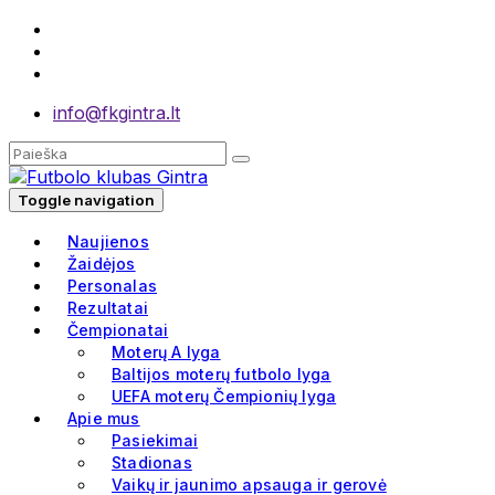
info@fkgintra.lt
Toggle navigation
Naujienos
Žaidėjos
Personalas
Rezultatai
Čempionatai
Moterų A lyga
Baltijos moterų futbolo lyga
UEFA moterų Čempionių lyga
Apie mus
Pasiekimai
Stadionas
Vaikų ir jaunimo apsauga ir gerovė