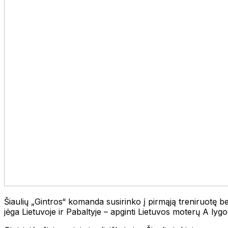
Šiaulių „Gintros“ komanda susirinko į pirmąją treniruotę b
jėga Lietuvoje ir Pabaltyje – apginti Lietuvos moterų A lygos