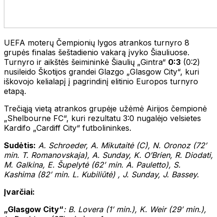
UEFA moterų Čempionių lygos atrankos turnyro 8
grupės finalas šeštadienio vakarą įvyko Šiauliuose.
Turnyro ir aikštės šeimininkė Šiaulių „Gintra“
0:3
(0:2)
nusileido Škotijos grandei Glazgo „Glasgow City“, kuri
iškovojo kelialapį į pagrindinį elitinio Europos turnyro
etapą.
Trečiąją vietą atrankos grupėje užėmė Airijos čempionė
„Shelbourne FC“, kuri rezultatu 3:0 nugalėjo velsietes
Kardifo „Cardiff City“ futbolininkes.
Sudėtis:
A. Schroeder, A. Mikutaitė (C), N. Oronoz (72′
min. T. Romanovskaja), A. Sunday, K. O’Brien, R. Diodati,
M. Galkina, E. Šupelytė (62′ min. A. Pauletto), S.
Kashima (82′ min. L. Kubiliūtė) , J. Sunday, J. Bassey.
Įvarčiai:
„Glasgow City“
: B. Lovera (1′ min.), K. Weir (29′ min.),