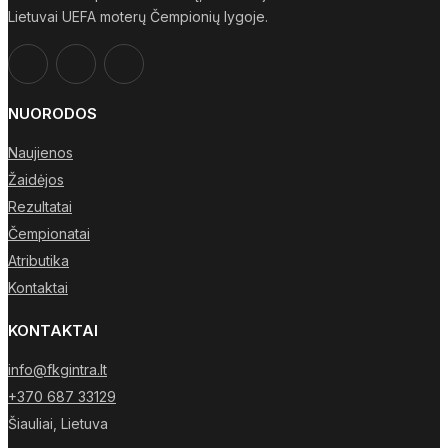
Lietuvai UEFA moterų Čempionių lygoje.
NUORODOS
Naujienos
Žaidėjos
Rezultatai
Čempionatai
Atributika
Kontaktai
KONTAKTAI
info@fkgintra.lt
+370 687 33129
Šiauliai, Lietuva