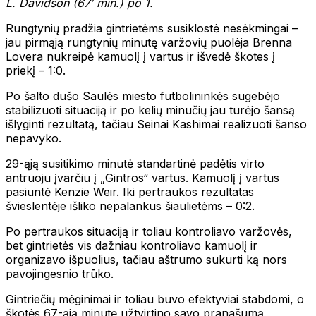
L. Davidson (67′ min.) po 1.
Rungtynių pradžia gintrietėms susiklostė nesėkmingai –
jau pirmąją rungtynių minutę varžovių puolėja Brenna
Lovera nukreipė kamuolį į vartus ir išvedė škotes į
priekį – 1:0.
Po šalto dušo Saulės miesto futbolininkės sugebėjo
stabilizuoti situaciją ir po kelių minučių jau turėjo šansą
išlyginti rezultatą, tačiau Seinai Kashimai realizuoti šanso
nepavyko.
29-ąją susitikimo minutė standartinė padėtis virto
antruoju įvarčiu į „Gintros“ vartus. Kamuolį į vartus
pasiuntė Kenzie Weir. Iki pertraukos rezultatas
švieslentėje išliko nepalankus šiaulietėms – 0:2.
Po pertraukos situaciją ir toliau kontroliavo varžovės,
bet gintrietės vis dažniau kontroliavo kamuolį ir
organizavo išpuolius, tačiau aštrumo sukurti ką nors
pavojingesnio trūko.
Gintriečių mėginimai ir toliau buvo efektyviai stabdomi, o
škotės 67-ąją minutę užtvirtino savo pranašumą