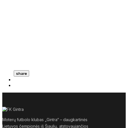
share
Moterų futbolo klubas „Gintra“ – daugkartinės
Lietuvos čempionės iš Šiaulių, atstovaujančios