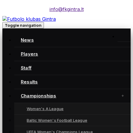
info@fkgintra.lt
Toggle navigation
News
Players
Staff
Moterų futbolo klubas „Gintra“ – daugkartinės
Results
Lietuvos čempionės iš Šiaulių, atstovaujančios
Lietuvai UEFA moterų Čempionių lygoje.
Championships
Women's A League
NUORODOS
Baltic Women's Football League
News
UEFA Women's Champions League