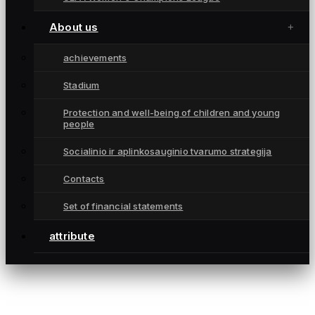
Players
About us
Results
Championships
achievements
attribute
Stadium
Contacts
Protection and well-being of children and young
CONTACTS
people
info@fkgintra.lt
Socialinio ir aplinkosauginio tvarumo strategija
+370 687 33129
Contacts
Šiauliai, Lietuva
Set of financial statements
attribute