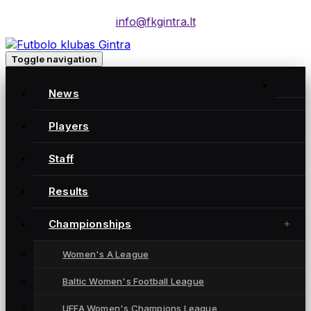
info@fkgintra.lt
Toggle navigation
News
Players
Moterų futbolo klubas „Gintra“ – daugkartinės
Lietuvos čempionės iš Šiaulių, atstovaujančios
Staff
Lietuvai UEFA moterų Čempionių lygoje.
Results
Championships
NUORODOS
Women's A League
News
Players
Baltic Women's Football League
Results
UEFA Women's Champions League