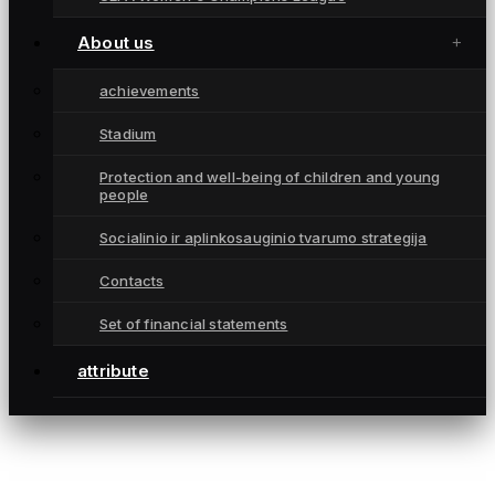
Championships
attribute
About us
Contacts
achievements
CONTACTS
Stadium
info@fkgintra.lt
Protection and well-being of children and young
+370 687 33129
people
Šiauliai, Lietuva
Socialinio ir aplinkosauginio tvarumo strategija
Contacts
Set of financial statements
attribute