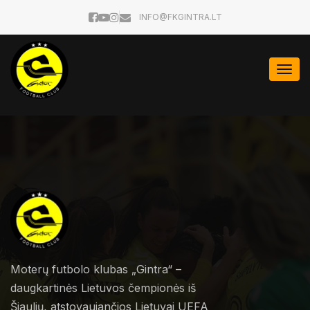
INFO@FKGINTRA.LT
Togg
navi
Moterų futbolo klubas „Gintra“ –
daugkartinės Lietuvos čempionės iš
Šiaulių, atstovaujančios Lietuvai UEFA