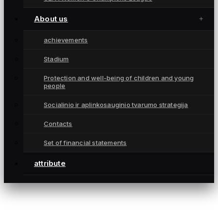
Championships
attribute
About us
Contacts
achievements
CONTACTS
Stadium
info@fkgintra.lt
Protection and well-being of children and young
+370 687 33129
people
Šiauliai, Lietuva
Socialinio ir aplinkosauginio tvarumo strategija
Contacts
Set of financial statements
attribute