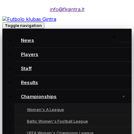
info@fkgintra.lt
Toggle navigation
News
Players
Moterų futbolo klubas „Gintra“ – daugkartinės
Lietuvos čempionės iš Šiaulių, atstovaujančios
Staff
Lietuvai UEFA moterų Čempionių lygoje.
Results
Championships
NUORODOS
Women's A League
News
Players
Baltic Women's Football League
Results
UEFA Women's Champions League