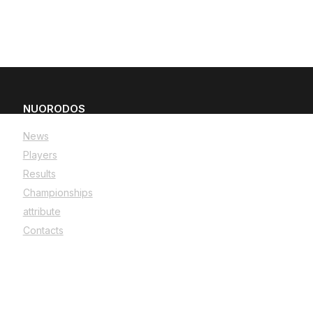
NUORODOS
News
Players
Results
Championships
attribute
Contacts