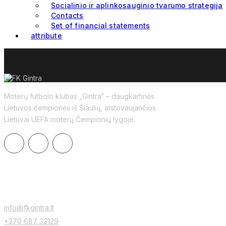
Socialinio ir aplinkosauginio tvarumo strategija
Contacts
Set of financial statements
attribute
Moterų futbolo klubas „Gintra“ – daugkartinės
Lietuvos čempionės iš Šiaulių, atstovaujančios
Lietuvai UEFA moterų Čempionių lygoje.
CONTACTS
info@fkgintra.lt
+370 687 33129