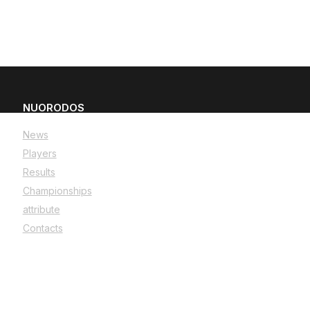
NUORODOS
News
Players
Results
Championships
attribute
Contacts