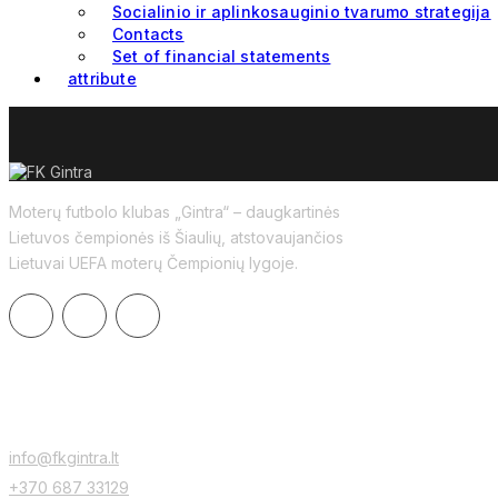
Socialinio ir aplinkosauginio tvarumo strategija
Contacts
Set of financial statements
attribute
Moterų futbolo klubas „Gintra“ – daugkartinės
Lietuvos čempionės iš Šiaulių, atstovaujančios
Lietuvai UEFA moterų Čempionių lygoje.
CONTACTS
info@fkgintra.lt
+370 687 33129