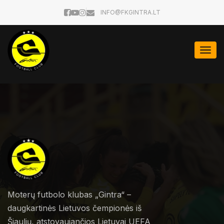
INFO@FKGINTRA.LT
Togg
navi
Moterų futbolo klubas „Gintra“ –
daugkartinės Lietuvos čempionės iš
Šiaulių, atstovaujančios Lietuvai UEFA