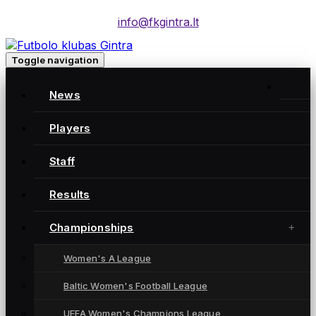
info@fkgintra.lt
Toggle navigation
News
Players
Moterų futbolo klubas „Gintra“ – daugkartinės
Lietuvos čempionės iš Šiaulių, atstovaujančios
Staff
Lietuvai UEFA moterų Čempionių lygoje.
Results
Championships
NUORODOS
Women's A League
News
Players
Baltic Women's Football League
Results
UEFA Women's Champions League