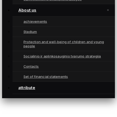
Championships
attribute
About us
Contacts
achievements
CONTACTS
Stadium
info@fkgintra.lt
Protection and well-being of children and young
+370 687 33129
people
Šiauliai, Lietuva
Socialinio ir aplinkosauginio tvarumo strategija
Contacts
Set of financial statements
attribute