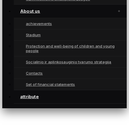
Championships
attribute
About us
Contacts
achievements
CONTACTS
Stadium
info@fkgintra.lt
Protection and well-being of children and young
+370 687 33129
people
Šiauliai, Lietuva
Socialinio ir aplinkosauginio tvarumo strategija
Contacts
Set of financial statements
attribute