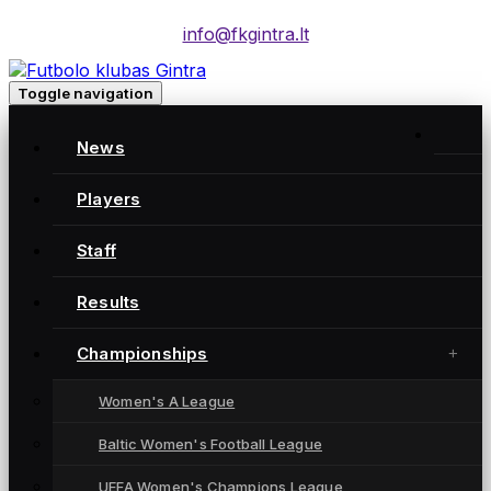
info@fkgintra.lt
Toggle navigation
News
Players
Moterų futbolo klubas „Gintra“ – daugkartinės
Lietuvos čempionės iš Šiaulių, atstovaujančios
Staff
Lietuvai UEFA moterų Čempionių lygoje.
Results
Championships
NUORODOS
Women's A League
News
Players
Baltic Women's Football League
Results
UEFA Women's Champions League