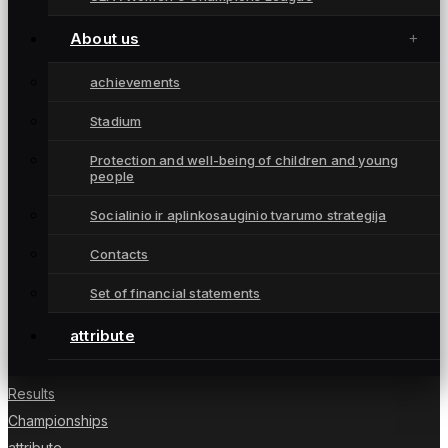
About us
achievements
Stadium
Moterų futbolo klubas „Gintra“ – daugkartinės
Protection and well-being of children and young
people
Lietuvos čempionės iš Šiaulių, atstovaujančios
Lietuvai UEFA moterų Čempionių lygoje.
Socialinio ir aplinkosauginio tvarumo strategija
Contacts
Set of financial statements
NUORODOS
attribute
News
Players
Results
Championships
attribute