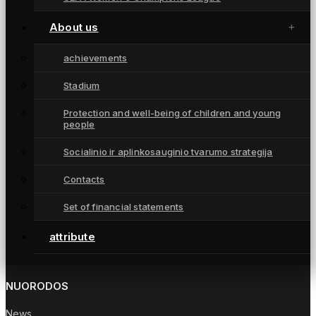
Height:
165
About us
achievements
Laura Kubiliūtė
Stadium
Protection and well-being of children and young
people
Socialinio ir aplinkosauginio tvarumo strategija
Contacts
Moterų futbolo klubas „Gintra“ – daugkartinės
Lietuvos čempionės iš Šiaulių, atstovaujančios
Set of financial statements
Lietuvai UEFA moterų Čempionių lygoje.
attribute
NUORODOS
News