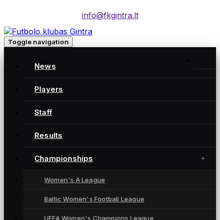
info@fkgintra.lt
Toggle navigation
News
ATTACKER
Players
14
Staff
Biografija
Results
nationality:
Lithuania
Championships
Position:
attacker
Women's A League
Age:
19
Baltic Women's Football League
Ugnė Grincevičiūtė
UEFA Women's Champions League