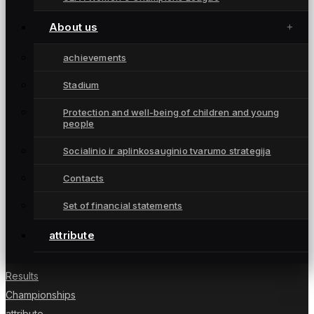
About us
achievements
Stadium
Moterų futbolo klubas „Gintra“ – daugkartinės
Protection and well-being of children and young
people
Lietuvos čempionės iš Šiaulių, atstovaujančios
Lietuvai UEFA moterų Čempionių lygoje.
Socialinio ir aplinkosauginio tvarumo strategija
Contacts
Set of financial statements
NUORODOS
attribute
News
Players
Results
Championships
attribute