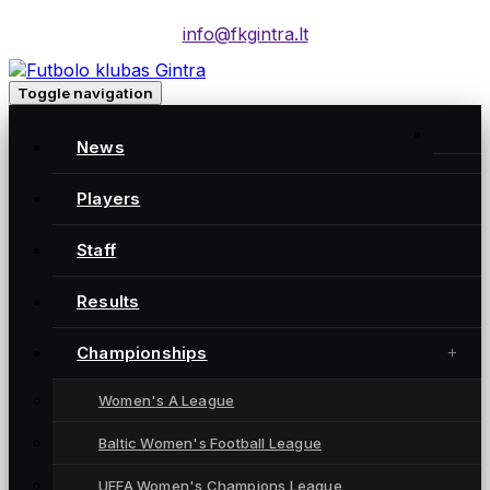
info@fkgintra.lt
Toggle navigation
News
Players
Moterų futbolo klubas „Gintra“ – daugkartinės
Lietuvos čempionės iš Šiaulių, atstovaujančios
Staff
Lietuvai UEFA moterų Čempionių lygoje.
Results
Championships
NUORODOS
Women's A League
News
Players
Baltic Women's Football League
Results
UEFA Women's Champions League