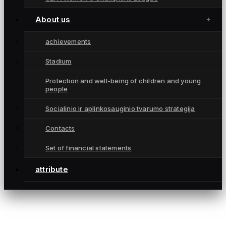
Championships
attribute
About us
Contacts
achievements
CONTACTS
Stadium
info@fkgintra.lt
Protection and well-being of children and young
+370 687 33129
people
Šiauliai, Lietuva
Socialinio ir aplinkosauginio tvarumo strategija
Contacts
Set of financial statements
attribute