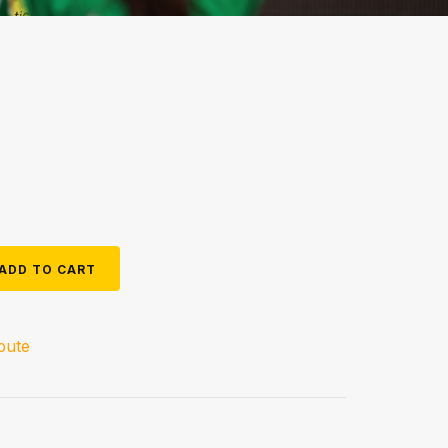
ADD TO CART
ibute