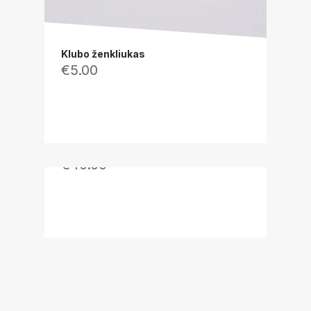
Klubo ženkliukas
€
5.00
Varžybiniai marškinėliai (juodi)
€
40.00