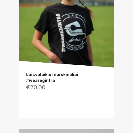
Laisvalaikio marškinėliai
#wearegintra
€
20.00