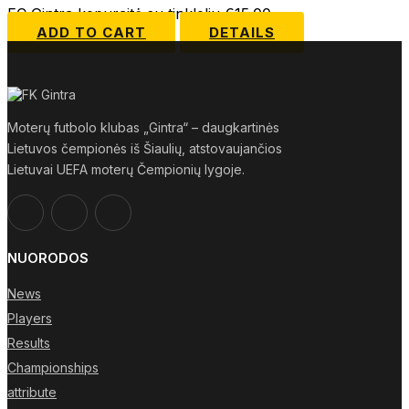
FC Gintra kepuraitė su tinkleliu
€
15.00
ADD TO CART
DETAILS
Moterų futbolo klubas „Gintra“ – daugkartinės
Lietuvos čempionės iš Šiaulių, atstovaujančios
Lietuvai UEFA moterų Čempionių lygoje.
NUORODOS
News
Players
Results
Championships
attribute