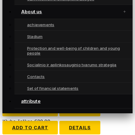
Description
About us
Product Description
achievements
Dydis: pagal poreikį (S, M, L, XL). Unisex
Stadium
Spalva: juoda
Užsakymai priimami el. p. fkgintra@gmail.com
Protection and well-being of children and young
people
Orders available by email fkgintra@gmail.com
Socialinio ir aplinkosauginio tvarumo strategija
Related Products
Contacts
Varžybiniai marškinėliai (juodi)
€
40.00
Set of financial statements
ADD TO CART
DETAILS
attribute
Stilingo dizaino laisvalaikio džemperis (geltonas)
€
40.00
ADD TO CART
DETAILS
Klubo šalikas
€
20.00
ADD TO CART
DETAILS