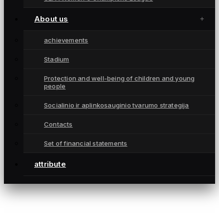
Championships
attribute
About us
Contacts
achievements
CONTACTS
Stadium
info@fkgintra.lt
Protection and well-being of children and young
+370 687 33129
people
Šiauliai, Lietuva
Socialinio ir aplinkosauginio tvarumo strategija
Contacts
Set of financial statements
attribute