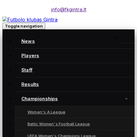
info@fkgintra.lt
Toggle navigation
News
Players
Moterų futbolo klubas „Gintra“ – daugkartinės
Lietuvos čempionės iš Šiaulių, atstovaujančios
Staff
Lietuvai UEFA moterų Čempionių lygoje.
Results
Championships
NUORODOS
Women's A League
News
Players
Baltic Women's Football League
Results
UEFA Women's Champions League